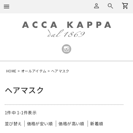
person
search
shopping_cart
menu
HOME
オールアイテム
ヘアマスク
ヘアマスク
1
件中
1
-
1
件表示
並び替え
価格が安い順
価格が高い順
新着順