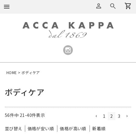
person
search
shopping_cart
menu
HOME
ボディケア
ボディケア
56
件中
21
-
40
件表示
1
2
3
並び替え
価格が安い順
価格が高い順
新着順