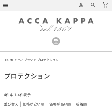
person
search
shopping_cart
menu
HOME
ヘアブラシ
プロテクション
プロテクション
4
件中
1
-
4
件表示
並び替え
価格が安い順
価格が高い順
新着順