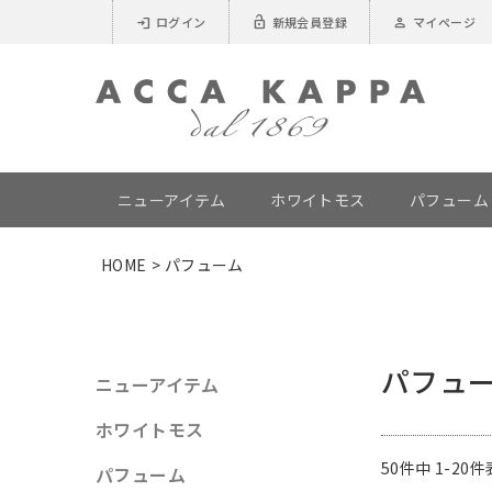
login
lock_open
person
ログイン
新規会員登録
マイページ
ニューアイテム
ホワイトモス
パフューム
HOME
パフューム
ニューアイテム
パフュ
ホワイトモス
50
件中
1
-
20
件
パフューム