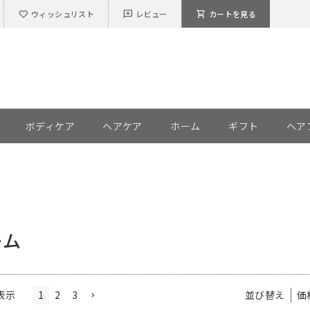
favorite
reviews
shopping_cart
ウィッシュリスト
レビュー
カートを見る
ボディケア
ヘアケア
ホーム
ギフト
ヘア
ーム
1
2
3
表示
並び替え
価