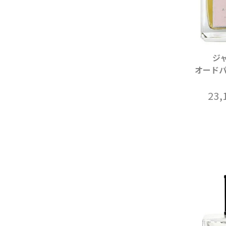
ジ
オードパ
23,