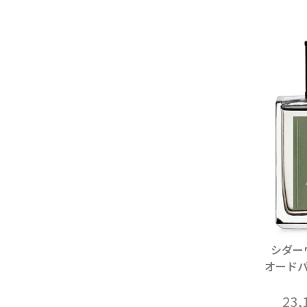
シダー
オードパ
23,