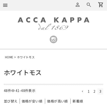
person
search
shopping_cart
menu
HOME
ホワイトモス
ホワイトモス
48
件中
41
-
48
件表示
1
2
3
並び替え
価格が安い順
価格が高い順
新着順