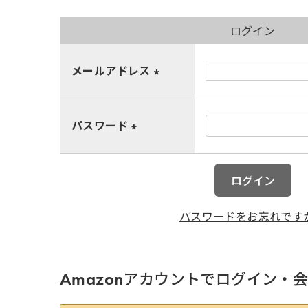
メールアドレス
(
必
パスワード
須
)
(
必
ログイン
須
)
パスワードをお忘れです
Amazonアカウントでログイン・