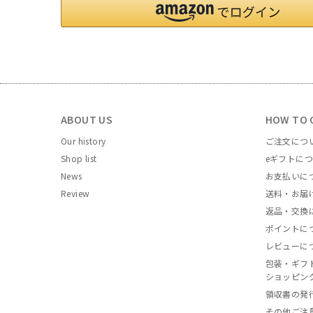
ABOUT US
HOW TO 
Our history
ご注文につ
Shop list
eギフトに
News
お支払いに
Review
送料・お届
返品・交換
ポイントに
レビューに
包装・ギフ
ショッピン
領収書の発
その他ご注