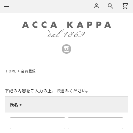
person
search
shopping_cart
menu
HOME
会員登録
下記の内容をご入力の上、お進みください。
氏名
(
必
須
)