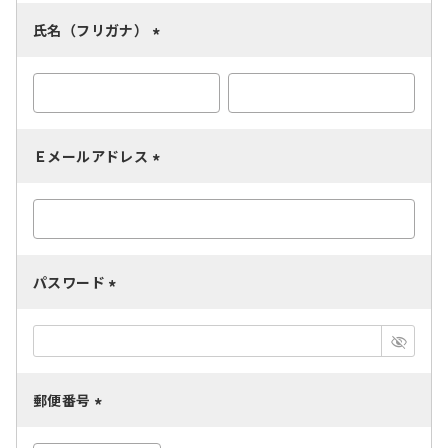
氏名（フリガナ）
(
必
須
)
Ｅメールアドレス
(
必
須
)
パスワード
(
必
須
)
郵便番号
(