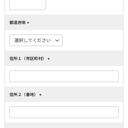
必
須
)
都道府県
(
必
須
)
住所１（市区町村）
(
必
須
)
住所２（番地）
(
必
須
)