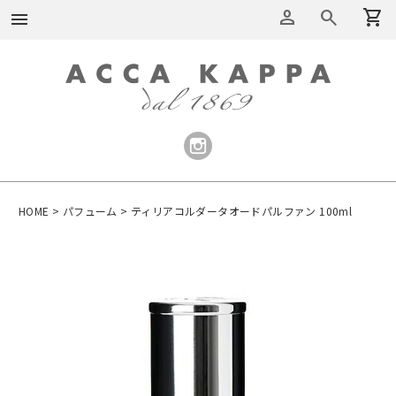
person
search
shopping_cart
menu
HOME
パフューム
ティリアコルダータオードパルファン 100ml