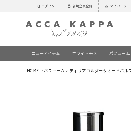
login
lock_open
person
ログイン
新規会員登録
マイページ
ニューアイテム
ホワイトモス
パフューム
HOME
パフューム
ティリアコルダータオードパルファ