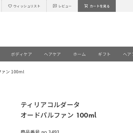
favorite
reviews
shopping_cart
ウィッシュリスト
レビュー
カートを見る
ボディケア
ヘアケア
ホーム
ギフト
ヘア
ン 100ml
ティリアコルダータ
オードパルファン 100ml
商品番号
no.3493