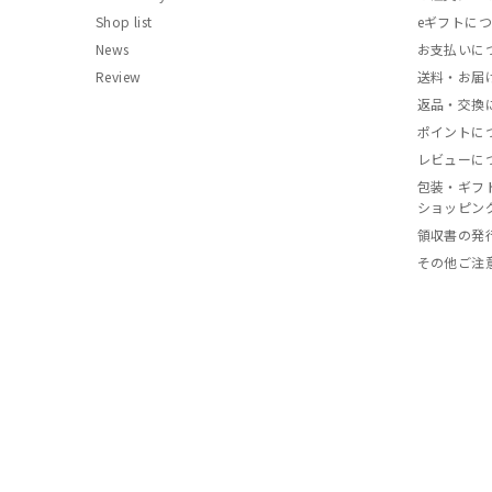
Shop list
eギフトに
News
お支払いに
Review
送料・お届
返品・交換
ポイントに
レビューに
包装・ギフ
ショッピン
領収書の発
その他ご注