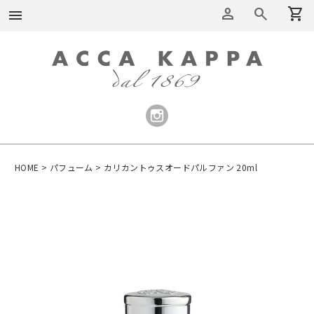
person
search
shopping_cart
menu
HOME
パフューム
カリカントゥスオードパルファン 20ml