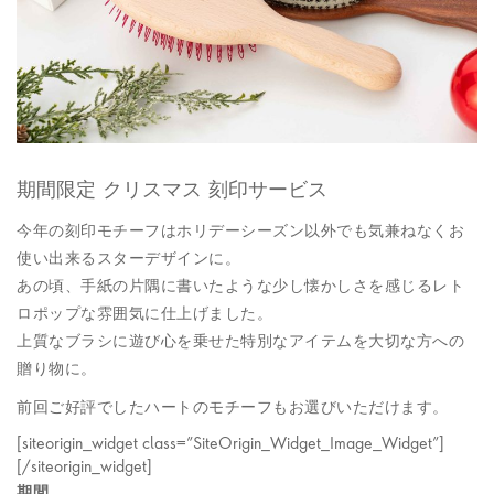
期間限定 クリスマス 刻印サービス
今年の刻印モチーフはホリデーシーズン以外でも気兼ねなくお
使い出来るスターデザインに。
あの頃、手紙の片隅に書いたような少し懐かしさを感じるレト
ロポップな雰囲気に仕上げました。
上質なブラシに遊び心を乗せた特別なアイテムを大切な方への
贈り物に。
前回ご好評でしたハートのモチーフもお選びいただけます。
[siteorigin_widget class=”SiteOrigin_Widget_Image_Widget”]
[/siteorigin_widget]
期間