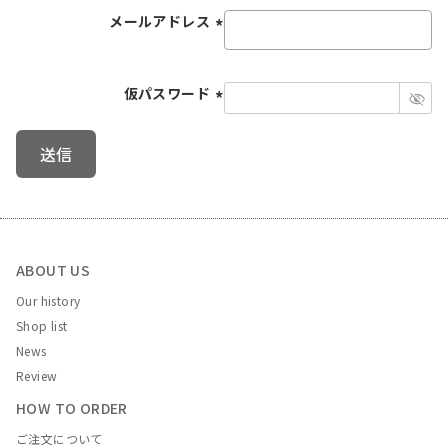
メールアドレス
(
必
仮パスワード
須
)
(
必
送信
須
)
ABOUT US
Our history
Shop list
News
Review
HOW TO ORDER
ご注文について