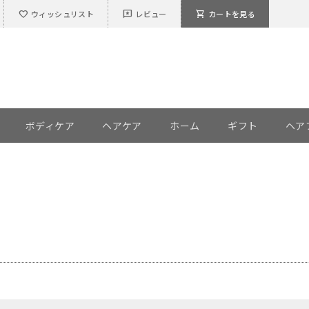
favorite
reviews
shopping_cart
ウィッシュリスト
レビュー
カートを見る
ボディケア
ヘアケア
ホーム
ギフト
ヘア