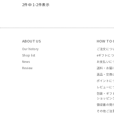
2
件中
1
-
2
件表示
ABOUT US
HOW TO 
Our history
ご注文につ
Shop list
eギフトに
News
お支払いに
Review
送料・お届
返品・交換
ポイントに
レビューに
包装・ギフ
ショッピン
領収書の発
その他ご注