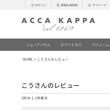
login
lock_open
person
ログイン
新規会員登録
マイページ
ニューアイテム
ホワイトモス
パフューム
HOME
こうさんのレビュー
こうさんのレビュー
2
件中
1
-
2
件表示