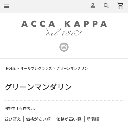
person
search
shopping_cart
menu
HOME
オールフレグランス
グリーンマンダリン
グリーンマンダリン
9
件中
1
-
9
件表示
並び替え
価格が安い順
価格が高い順
新着順